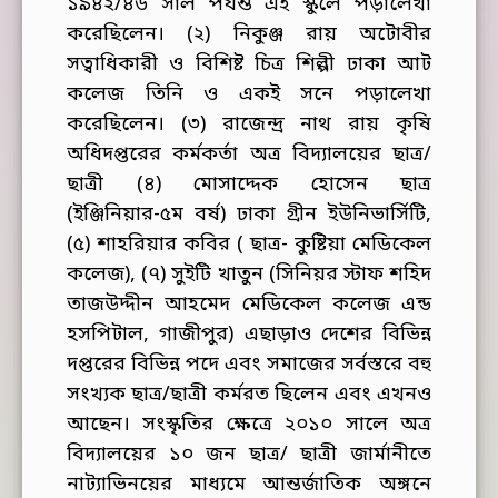
১৯৪২/৪৬ সাল পর্যন্ত এই স্কুলে পড়ালেখা
করেছিলেন। (২) নিকুঞ্জ রায় অটোবীর
সত্বাধিকারী ও বিশিষ্ট চিত্র শিল্পী ঢাকা আট
কলেজ তিনি ও একই সনে পড়ালেখা
করেছিলেন। (৩) রাজেন্দ্র নাথ রায় কৃষি
অধিদপ্তরের কর্মকর্তা অত্র বিদ্যালয়ের ছাত্র/
ছাত্রী (৪) মোসাদ্দেক হোসেন ছাত্র
(ইঞ্জিনিয়ার-৫ম বর্ষ) ঢাকা গ্রীন ইউনিভার্সিটি,
(৫) শাহরিয়ার কবির (
ছাত্র-
কুষ্টিয়া মেডিকেল
কলেজ), (৭) সুইটি খাতুন (সিনিয়র স্টাফ শহিদ
তাজউদ্দীন আহমেদ মেডিকেল কলেজ এন্ড
হসপিটাল, গাজীপুর) এছাড়াও দেশের বিভিন্ন
দপ্তরের বিভিন্ন পদে এবং সমাজের সর্বস্তরে বহু
সংখ্যক ছাত্র/ছাত্রী কর্মরত ছিলেন এবং এখনও
আছেন। সংস্কৃতির ক্ষেত্রে ২০১০ সালে অত্র
বিদ্যালয়ের ১০ জন ছাত্র/ ছাত্রী জার্মানীতে
নাট্যাভিনয়ের মাধ্যমে আন্তর্জাতিক অঙ্গনে