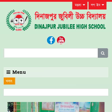
মন্তব্য
লগ ইন
Menu
খবর: