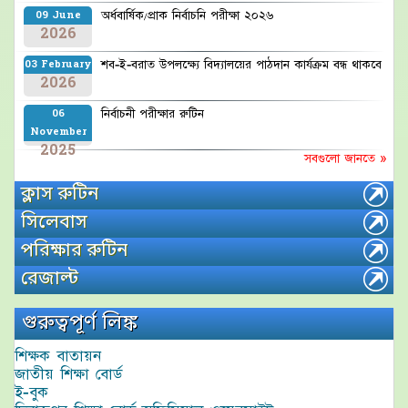
অর্ধবার্ষিক/প্রাক নির্বাচনি পরীক্ষা ২০২৬
09 June
2026
শব-ই-বরাত উপলক্ষ্যে বিদ্যালয়ের পাঠদান কার্যক্রম বন্ধ থাকবে
03 February
2026
নির্বাচনী পরীক্ষার রুটিন
06
November
2025
সবগুলো জানতে »
ক্লাস রুটিন
সিলেবাস
পরিক্ষার রুটিন
রেজাল্ট
গুরুত্বপূর্ণ লিঙ্ক
শিক্ষক বাতায়ন
জাতীয় শিক্ষা বোর্ড
ই-বুক