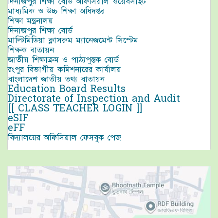
দিনাজপুর শিক্ষা বোর্ড অফিসিয়াল ওয়েবসাইট
মাধ্যমিক ও উচ্চ শিক্ষা অধিদপ্তর
শিক্ষা মন্ত্রনালয়
দিনাজপুর শিক্ষা বোর্ড
মাল্টিমিডিয়া ক্লাসরুম ম্যানেজমেন্ট সিস্টেম
শিক্ষক বাতায়ন
জাতীয় শিক্ষাক্রম ও পাঠ্যপুস্তক বোর্ড
রংপুর বিভাগীয় কমিশনারের কার্যালয়
বাংলাদেশ জাতীয় তথ্য বাতায়ন
Education Board Results
Directorate of Inspection and Audit
[[ CLASS TEACHER LOGIN ]]
eSIF
eFF
বিদ্যালয়ের অফিসিয়াল ফেসবুক পেজ